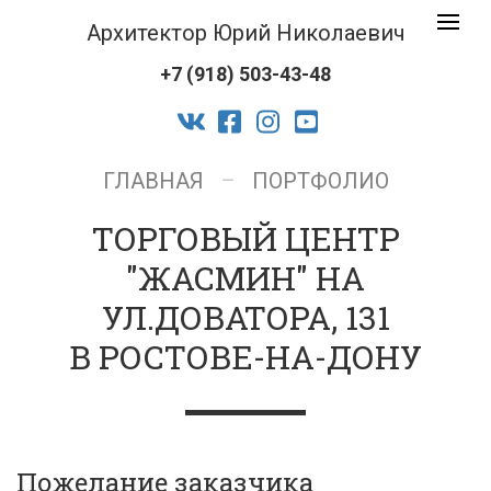
Архитек
Toggle
Юрий
navigat
+7 (918) 503-43-48
Никола
logo
vk
facebook-
instagram
youtube
official
ГЛАВНАЯ
ПОРТФОЛИО
ТОРГОВЫЙ ЦЕНТР
"ЖАСМИН" НА
УЛ.ДОВАТОРА, 131
В РОСТОВЕ-НА-ДОНУ
Пожелание заказчика