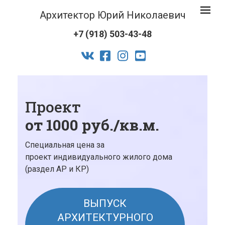
Архитек
Toggle
Юрий
navigat
+7 (918) 503-43-48
Никола
logo
vk
facebook-
instagram
youtube
official
Проект
от 1000 руб./кв.м.
Специальная цена за
проект индивидуального жилого дома
(раздел АР и КР)
ВЫПУСК
АРХИТЕКТУРНОГО