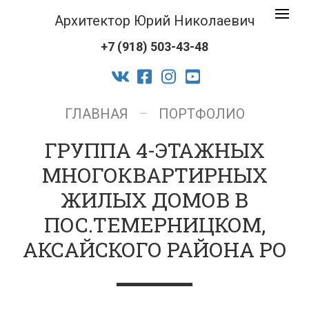
Архитек
Toggle
Юрий
navigat
+7 (918) 503-43-48
Никола
logo
vk
facebook-
instagram
youtube
official
ГЛАВНАЯ
ПОРТФОЛИО
ГРУППА 4-ЭТАЖНЫХ
МНОГОКВАРТИРНЫХ
ЖИЛЫХ ДОМОВ В
ПОС.ТЕМЕРНИЦКОМ,
АКСАЙСКОГО РАЙОНА РО