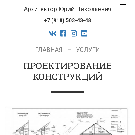
Архитек
Toggle
Юрий
navigat
+7 (918) 503-43-48
Никола
logo
vk
facebook-
instagram
youtube
official
ГЛАВНАЯ
УСЛУГИ
ПРОЕКТИРОВАНИЕ
КОНСТРУКЦИЙ