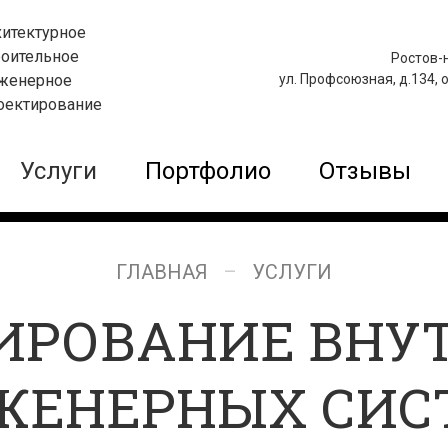
хитектурное
роительное
Ростов-
ектор
женерное
ул. Профсоюзная, д.134, 
лаевич
оектирование
Услуги
Портфолио
Отзывы
ГЛАВНАЯ
УСЛУГИ
ИРОВАНИЕ ВНУ
ЖЕНЕРНЫХ СИС