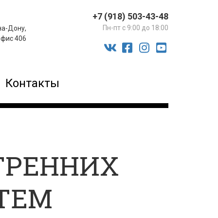
+7 (918) 503-43-48
Пн-пт с 9:00 до 18:00
на-Дону,
офис 406
vk
facebook-
instagram
youtube
official
Контакты
ТРЕННИХ
ТЕМ