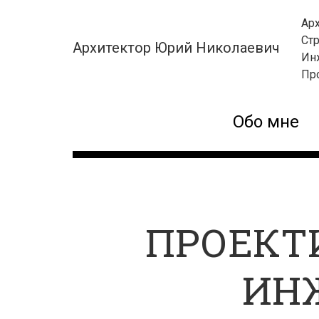
Ар
Ст
Архит
Ин
Юрий
Нико
Пр
logo
Обо мне
ПРОЕКТ
ИН